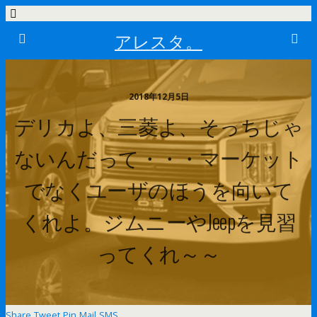
アレスタ。
2018年12月5日
デリカよ、三菱よ、そっちじゃ
ないんだって・・・マーケット
でなくユーザのほうを向いて
くれよ。ジムニーやJeepを見習
ってくれ～～
Share
Tweet
Pin
Mail
SMS