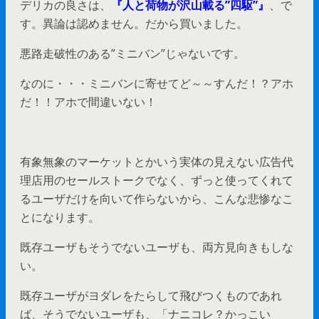
デリカの良さは、
『人と荷物が沢山載る”四駆”』
、で
す。異論は認めません。だから買いました。
悪路走破性のある”ミニバン”じゃないです。
なのに・・・ミニバンに寄せてど～～すんだ！？アホ
だ！！アホで間違いない！
有象無象のマーケットとかいう実体の見えない広告代
理店用のセールストークでなく、ずっと使ってくれて
るユーザだけを向いて作らないから、こんな悲惨なこ
とになります。
既存ユーザもそうでないユーザも、両方見向きもしな
い。
既存ユーザがヨダレをたらして飛びつくものであれ
ば、そうでないユーザも、「ナニコレ？かっこい