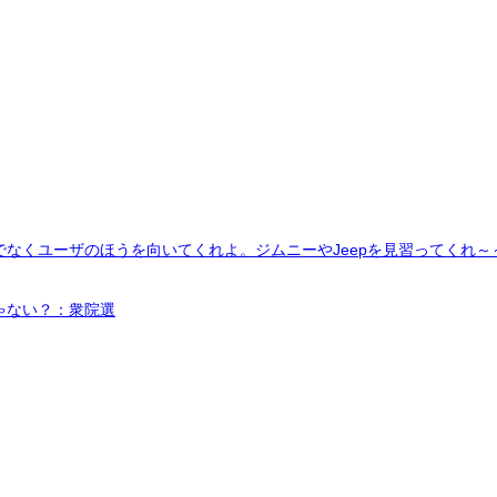
なくユーザのほうを向いてくれよ。ジムニーやJeepを見習ってくれ～
ゃない？：衆院選