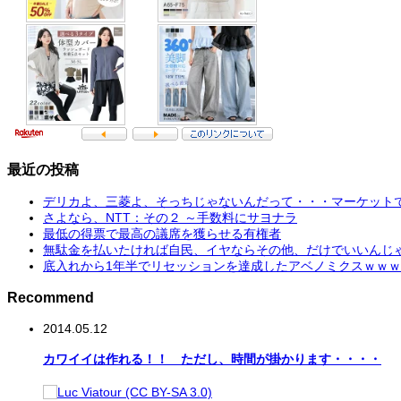
最近の投稿
デリカよ、三菱よ、そっちじゃないんだって・・・マーケットで
さよなら、NTT：その２ ～手数料にサヨナラ
最低の得票で最高の議席を獲らせる有権者
無駄金を払いたければ自民、イヤならその他、だけでいいんじ
底入れから1年半でリセッションを達成したアベノミクスｗｗｗ
Recommend
2014.05.12
カワイイは作れる！！ ただし、時間が掛かります・・・・