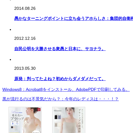
2014.08.26
愚かなターニングポイントに立ち会うアホらしさ：集団的自衛
2012.12.16
自民公明を大勝させる衆愚と日本に、サヨナラ。
2013.05.30
原発：判ってたよね？初めからダメダメだって。
Windows8：Acrobat8をインストール、AdobePDFで印刷してみる。
黒が流行るのは不景気だから？：今年のレディスは・・・！？