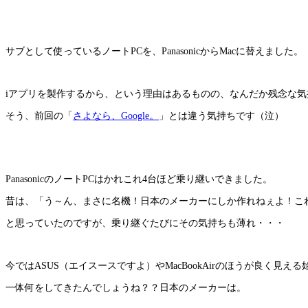
サブとして使っているノートPCを、PanasonicからMacに替えました。
iアプリを製作するから、という理由はあるものの、なんだか残念な気
そう、前回の「
さよなら、Google。
」とは違う気持ちです（泣）
PanasonicのノートPCはかれこれ4台ほど乗り継いできました。
昔は、「う～ん、まさに名機！日本のメーカーにしか作れねぇよ！こ
と思っていたのですが、乗り継ぐたびにその気持ちも薄れ・・・
今ではASUS（エイスースですよ）やMacBookAirのほうが良く見え
一体何をしてきたんでしょうね？？日本のメーカーは。