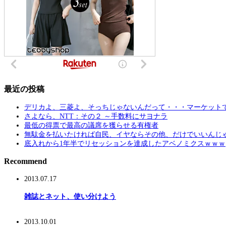
最近の投稿
デリカよ、三菱よ、そっちじゃないんだって・・・マーケットで
さよなら、NTT：その２ ～手数料にサヨナラ
最低の得票で最高の議席を獲らせる有権者
無駄金を払いたければ自民、イヤならその他、だけでいいんじ
底入れから1年半でリセッションを達成したアベノミクスｗｗｗ
Recommend
2013.07.17
雑誌とネット、使い分けよう
2013.10.01