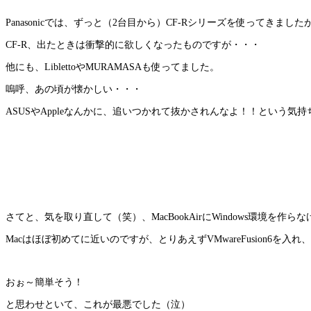
Panasonicでは、ずっと（2台目から）CF-Rシリーズを使ってきました
CF-R、出たときは衝撃的に欲しくなったものですが・・・
他にも、LiblettoやMURAMASAも使ってました。
嗚呼、あの頃が懐かしい・・・
ASUSやAppleなんかに、追いつかれて抜かされんなよ！！という気
さてと、気を取り直して（笑）、MacBookAirにWindows環境を作
Macはほぼ初めてに近いのですが、とりあえずVMwareFusion6を入
おぉ～簡単そう！
と思わせといて、これが最悪でした（泣）