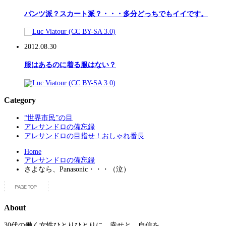
パンツ派？スカート派？・・・多分どっちでもイイです。
2012.08.30
服はあるのに着る服はない？
Category
“世界市民”の目
アレサンドロの備忘録
アレサンドロの目指せ！おしゃれ番長
Home
アレサンドロの備忘録
さよなら、Panasonic・・・（泣）
About
30代の働く女性ひとりひとりに、幸せと、自信を。