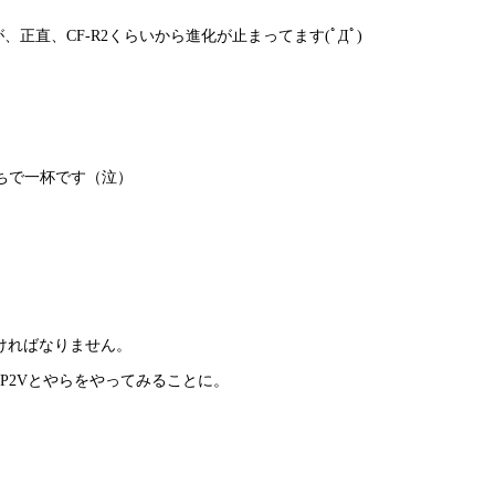
が、正直、CF-R2くらいから進化が止まってます(ﾟДﾟ)
持ちで一杯です（泣）
らなければなりません。
れ、P2Vとやらをやってみることに。