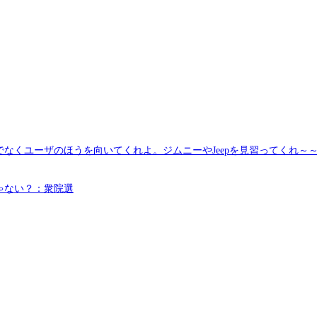
なくユーザのほうを向いてくれよ。ジムニーやJeepを見習ってくれ～
ゃない？：衆院選